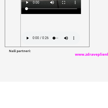
Naši partneri:
www.zdraveplienk
Vytvorené systémom ClickEshop.sk