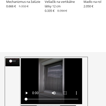
Mechanizmus na žalúzie
Vešiačik na vertikálne
Madlo na rolova
0.666 €
1.332 €
látky 12 cm
2.050 €
0.335 €
0.394 €