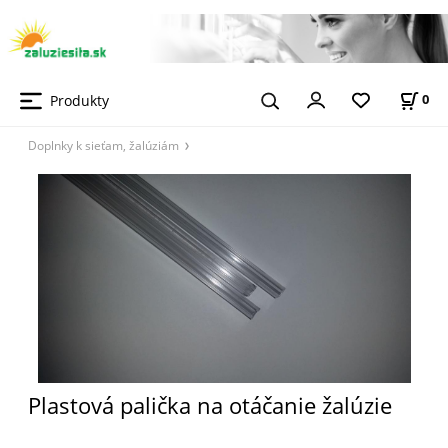
Produkty
0
Doplnky k sieťam, žalúziám
Plastová palička na otáčanie žalúzie