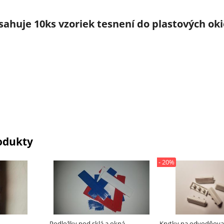
sahuje 10ks vzoriek tesnení do plastových ok
odukty
- 20%
Podložky pod sklá a okná
Krytky na odvodňova