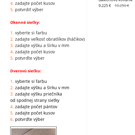
4.
zadajte počet kusov
9.225 €
10.250 €
5.
potvrdiť výber
Okenné sieťky:
1.
vyberte si farbu
2.
zadajte veľkosť obratlíkov (háčikov)
3.
zadajte výšku a šírku v mm
4.
zadajte počet kusov
5.
potvrďte výber
Dverovú sieťku:
1.
vyberte si farbu
2.
zadajte výšku a šírku v mm
3.
zadajte výšku priečníka
od spodnej strany sieťky
4.
zadajte počet pántov
5.
zadajte počet kusov
6.
potvrďte výber