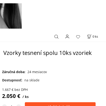
0
ks
Vzorky tesnení spolu 10ks vzoriek
Záručná doba:
24 mesiacov
Dostupnosť:
na sklade
1.667
€
bez DPH
2.050
€
ks