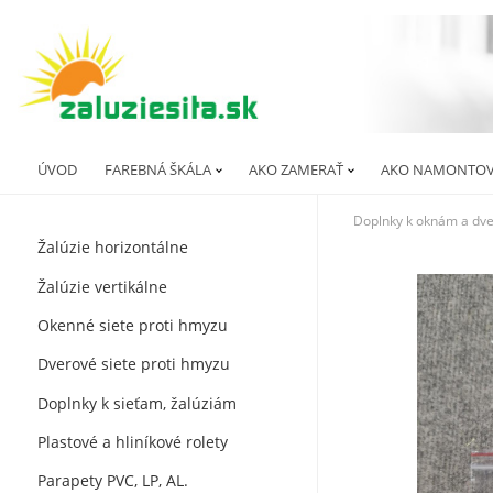
ÚVOD
FAREBNÁ ŠKÁLA
AKO ZAMERAŤ
AKO NAMONTOV
Doplnky k oknám a dv
Žalúzie horizontálne
Žalúzie vertikálne
Okenné siete proti hmyzu
Dverové siete proti hmyzu
Doplnky k sieťam, žalúziám
Plastové a hliníkové rolety
Parapety PVC, LP, AL.