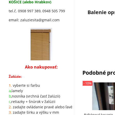
KOŠICE (alebo Hrabkov)
tel.č.
0908 997 389,
0948 505 799
Balenie op
email: zaluziesita@gmail.com
Ako nakupovať:
Podobné pr
Žalúzie:
- 10%
1.
vyberte si farbu
a
,lamely
b
,nosníka (vrchná časť žalúzii)
c
,retiazky + šnúrok v žalúzii
2.
zadajte ovládanie pravé alebo ľavé
3.
zadajte šírku a výšku v mm
Balkónové kovanie