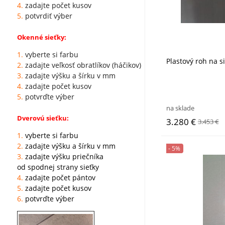
4.
zadajte počet kusov
5.
potvrdiť výber
Okenné sieťky:
1.
vyberte si farbu
Plastový roh na s
2.
zadajte veľkosť obratlíkov (háčikov)
3.
zadajte výšku a šírku v mm
4.
zadajte počet kusov
5.
potvrďte výber
na sklade
Dverovú sieťku:
3.280 €
3.453 €
1.
vyberte si farbu
2.
zadajte výšku a šírku v mm
- 5%
3.
zadajte výšku priečníka
od spodnej strany sieťky
4.
zadajte počet pántov
5.
zadajte počet kusov
6.
potvrďte výber