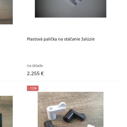
Plastová palička na otáčanie žalúzie
na sklade
2.255 €
- 10%