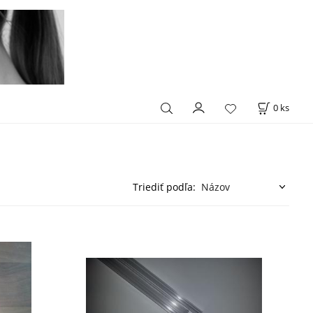
0
ks
Triediť podľa: