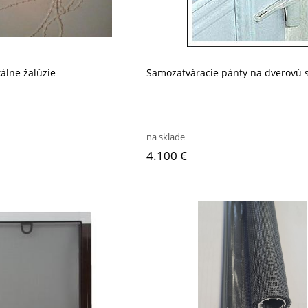
kálne žalúzie
Samozatváracie pánty na dverovú s
na sklade
4.100 €