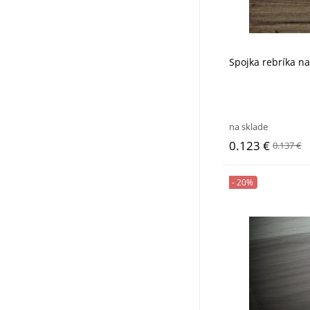
Spojka rebríka na
na sklade
0.123 €
0.137 €
- 20%