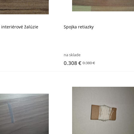
 interiérové žalúzie
Spojka retiazky
na sklade
0.308 €
0.380 €