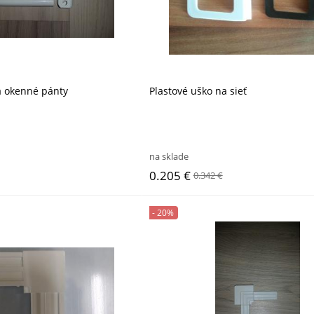
na okenné pánty
Plastové uško na sieť
na sklade
0.205 €
0.342 €
- 20%