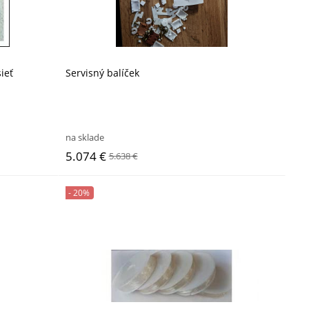
ieť
Servisný balíček
na sklade
5.074 €
5.638 €
- 20%