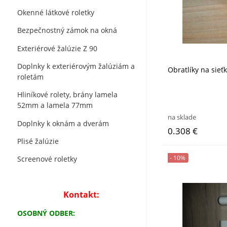
Okenné látkové roletky
Bezpečnostný zámok na okná
Exteriérové žalúzie Z 90
Doplnky k exteriérovým žalúziám a
Obratlíky na sieť
roletám
Hliníkové rolety, brány lamela
52mm a lamela 77mm
na sklade
Doplnky k oknám a dverám
0.308 €
Plisé žalúzie
- 10%
Screenové roletky
Kontakt:
OSOBNÝ ODBER: