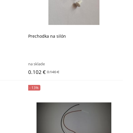
Prechodka na silón
na sklade
0.102 €
0.146 €
- 13%