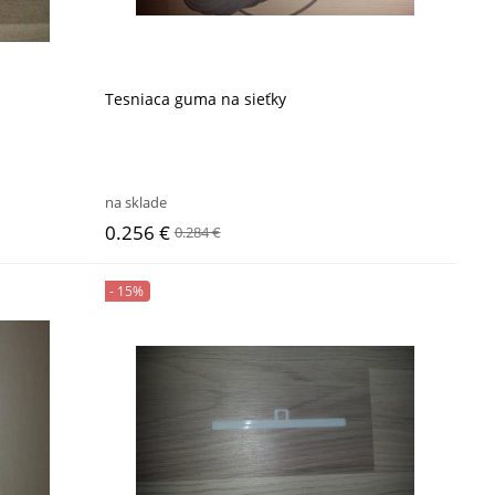
Tesniaca guma na sieťky
na sklade
0.256 €
0.284 €
- 15%