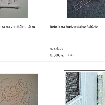
ka na vertikálnu látku
Rebrík na horizontálne žalúzie
na sklade
0.308 €
0.354 €