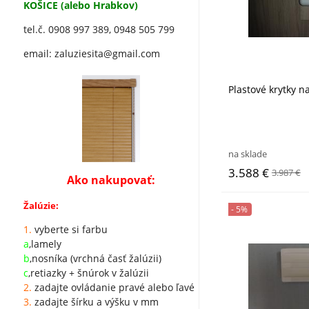
KOŠICE (alebo Hrabkov)
tel.č.
0908 997 389,
0948 505 799
email: zaluziesita@gmail.com
Plastové krytky 
na sklade
3.588 €
3.987 €
Ako nakupovať:
Žalúzie:
- 5%
1.
vyberte si farbu
a
,lamely
b
,nosníka (vrchná časť žalúzii)
c
,retiazky + šnúrok v žalúzii
2.
zadajte ovládanie pravé alebo ľavé
3.
zadajte šírku a výšku v mm