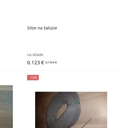
Silon na žalúzie
na sklade
0.123 €
0.154 €
- 10%