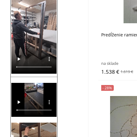
Predĺženie ramien
na sklade
1.538 €
1.619 €
- 28%