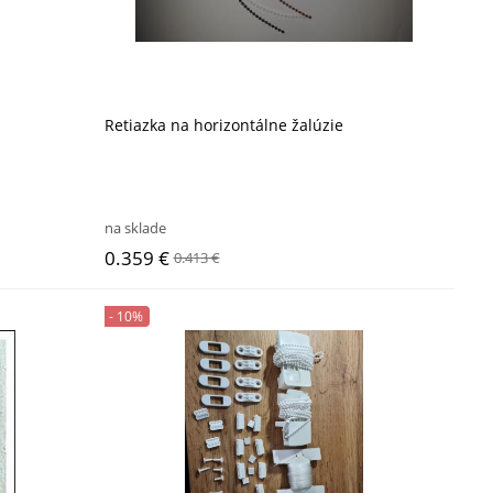
Retiazka na horizontálne žalúzie
na sklade
0.359 €
0.413 €
- 10%