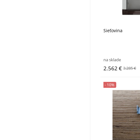
Sieťovina
na sklade
2.562 €
3.285 €
- 10%