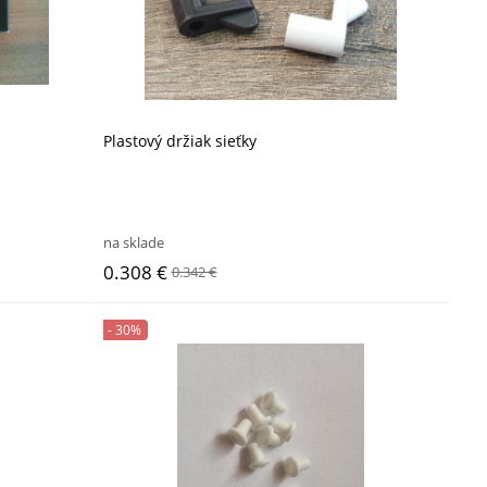
Plastový držiak sieťky
na sklade
0.308 €
0.342 €
- 30%