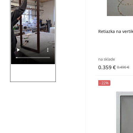
Retiazka na verti
na sklade
0.359 €
0.496 €
- 22%