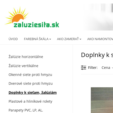
ÚVOD
FAREBNÁ ŠKÁLA
AKO ZAMERAŤ
AKO NAMONTOV
Doplnky k s
Žalúzie horizontálne
Žalúzie vertikálne
Filter
Cena
Okenné siete proti hmyzu
Dverové siete proti hmyzu
Doplnky k sieťam, žalúziám
Plastové a hliníkové rolety
Parapety PVC, LP, AL.