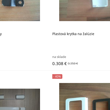
ky
Plastová krytka na žalúzie
na sklade
0.308 €
0.358 €
- 40%