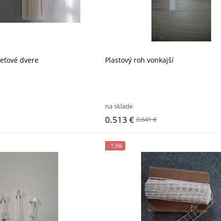
ieťové dvere
Plastový roh vonkajší
na sklade
0.513 €
0.641 €
- 13%